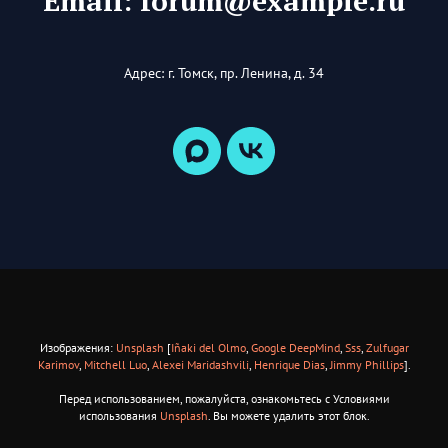
Email: forum@example.ru
Адрес: г. Томск, пр. Ленина, д. 34
Изображения:
Unsplash
[
Iñaki del Olmo
,
Google DeepMind
,
Sss
,
Zulfugar
Karimov
,
Mitchell Luo
,
Alexei Maridashvili
,
Henrique Dias
,
Jimmy Phillips
].
Перед использованием, пожалуйста, ознакомьтесь с Условиями
использования
Unsplash
. Вы можете удалить этот блок.