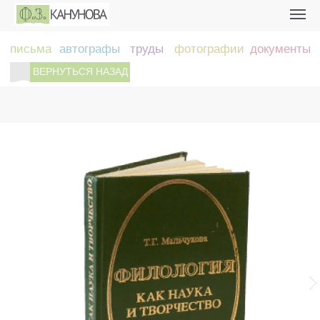
письма
автографы
труды
фотографии
документы
ВЕРНУТЬСЯ НАЗАД