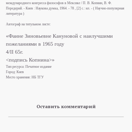
международного конгресса философов в Мексике / П. В. Копнин, В. Ф.
Передерий. - Киев : Наукова думка, 1964. - 78 , [2] с.: ил. - ( Научно-популярная
литература )
Автограф на титульном листе:
«Фаине Зиновьевне Кануновой с наилучшими
пожеланиями в 1965 году
4/II 65г.
<подпись Копнина>»
Тип ресурса: Печатное издание
Город: Киев
Место хранения: НБ ТГУ
Оставить комментарий