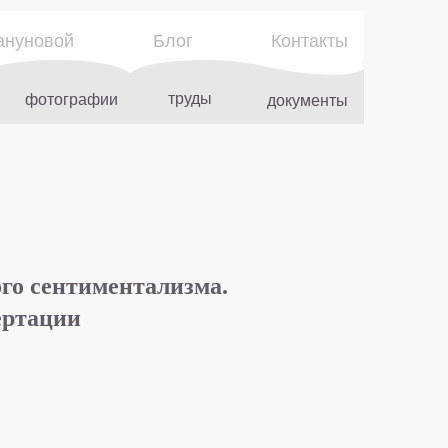
ануновой
Блог
Контакты
труды
фотографии
документы
го сентиментализма.
ертации