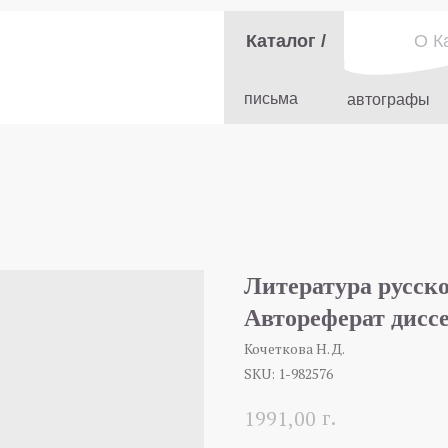
Каталог /
О К
письма
автографы
Литература русско
Автореферат дисс
Кочеткова Н. Д.
SKU:
1-982576
г.
1991,00