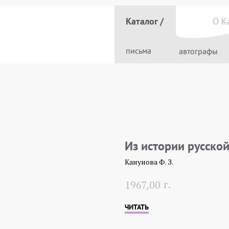
Каталог /
О К
письма
автографы
Из истории русской
Канунова Ф. З.
г.
1967,00
ЧИТАТЬ