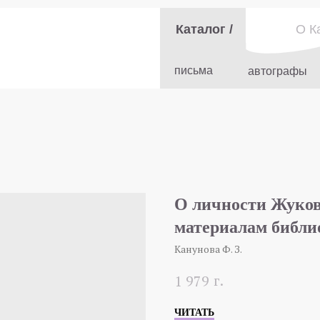
Каталог /
О К
письма
автографы
О личности Жуковс
материалам библи
Канунова Ф. З.
г.
1 979
ЧИТАТЬ