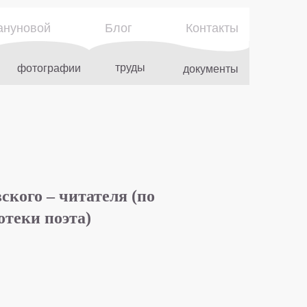
ануновой
Блог
Контакты
труды
фотографии
документы
кого – читателя (по
отеки поэта)