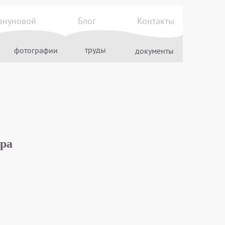
ануновой
Блог
Контакты
труды
фотографии
документы
ора