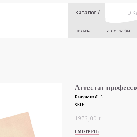
О К
Каталог /
письма
автографы
Аттестат професс
Канунова Ф. З.
SKU:
г.
1972,00
СМОТРЕТЬ