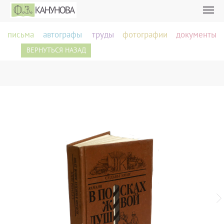
письма
автографы
труды
фотографии
документы
ВЕРНУТЬСЯ НАЗАД