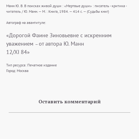
Манн Ю. В. В поисках живой души : «Мертвые души» : писатель - критика -
читатель / Ю. Манн. — М. : Книга, 1984. — 414 с. — (Судьбы книг)
Автограф на авантитуле:
«Дорогой Фаине Зиновьевне с искренним
уважением
от автора Ю. Манн
—
12/XI 84»
Тип ресурса: Печатное издание
Город: Москва
Оставить комментарий