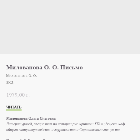
Милованова О. О. Письмо
Милованова О. О.
SKU:
1979,00
г.
ЧИТАТЬ
Милованова Ольга Олеговна
Литературовед, специалист по истории рус. критики XIX в.; доцент каф.
общего литературоведения и журналистики Саратовского гос. ун-та