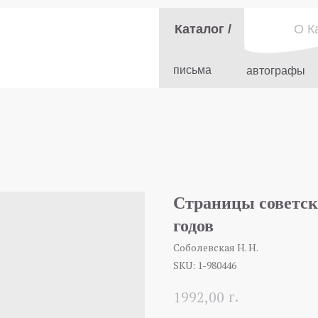
Каталог /
О К
письма
автографы
Страницы советск
годов
Соболевская Н. Н.
SKU:
1-980446
г.
1992,00