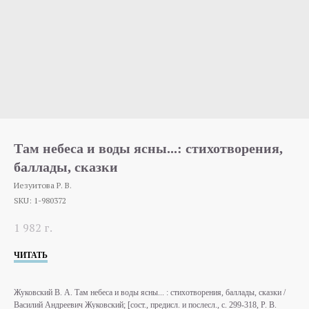
Там небеса и воды ясны...: стихотворения,
баллады, сказки
Иезуитова Р. В.
SKU:
1-980372
1 982
г.
ЧИТАТЬ
Жуковский В. А. Там небеса и воды ясны... : стихотворения, баллады, сказки /
Василий Андреевич Жуковский; [сост., предисл. и послесл., с. 299-318, Р. В.