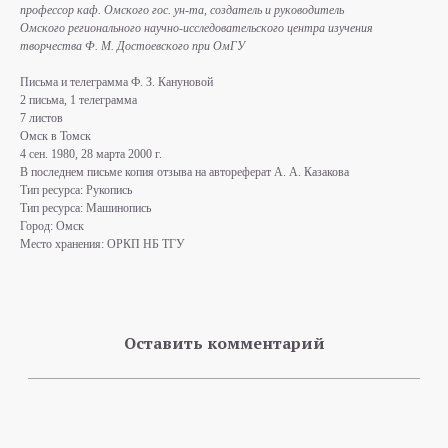
профессор каф. Омского гос. ун-та, создатель и руководитель
Омского регионального научно-исследовательского центра изучения
творчества Ф. М. Достоевского при ОмГУ
Письма и телеграмма Ф. З. Кануновой
2 письма, 1 телеграмма
7 листов
Омск в Томск
4 сен. 1980, 28 марта 2000 г.
В последнем письме копия отзыва на автореферат А. А. Казакова
Тип ресурса: Рукопись
Тип ресурса: Машинопись
Город: Омск
Место хранения: ОРКП НБ ТГУ
Оставить комментарий